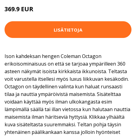
369.9 EUR
LISÄTIETOJA
Ison kahdeksan hengen Coleman Octagon
erikoisominaisuus on että se tarjoaa ympärilleen 360
asteen näkymät isoista kirkkaista ikkunoista. Teltasta
voit varustella itsellesi myös luxus liikkuvan kesäkodin.
Octagon on täydellinen valinta kun haluat runsaasti
tilaa ja nauttia ympäröivistä maisemista. Sisätelttaa
voidaan käyttää myös ilman ulkokangasta esim
lämpimällä säällä tai illan vietossa kun halutaan nauttia
maisemista ilman häritseviä hyttysiä. Klikkaa ylhäältä
kuva sisäteltasta suuremmaksi. Teltan pohja täysin
yhtenäinen päälikankaan kanssa jolloin hyönteiset