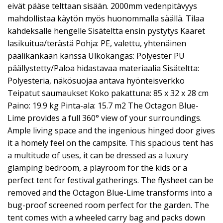
eivät pääse telttaan sisään. 2000mm vedenpitävyys
mahdollistaa käytön myös huonommalla säällä. Tilaa
kahdeksalle hengelle Sisäteltta ensin pystytys Kaaret
lasikuitua/terästä Pohja: PE, valettu, yhtenäinen
päälikankaan kanssa Ulkokangas: Polyester PU
päällystetty/Paloa hidastavaa materiaalia Sisäteltta:
Polyesteria, näkösuojaa antava hyönteisverkko
Teipatut saumaukset Koko pakattuna: 85 x 32 x 28 cm
Paino: 19.9 kg Pinta-ala: 15.7 m2 The Octagon Blue-
Lime provides a full 360° view of your surroundings.
Ample living space and the ingenious hinged door gives
it a homely feel on the campsite. This spacious tent has
a multitude of uses, it can be dressed as a luxury
glamping bedroom, a playroom for the kids or a
perfect tent for festival gatherings. The flysheet can be
removed and the Octagon Blue-Lime transforms into a
bug-proof screened room perfect for the garden. The
tent comes with a wheeled carry bag and packs down