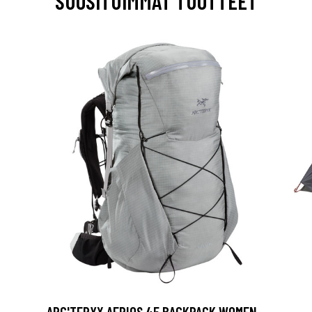
SUOSITUIMMAT TUOTTEET
ARC'TERYX AERIOS 45 BACKPACK WOMEN -