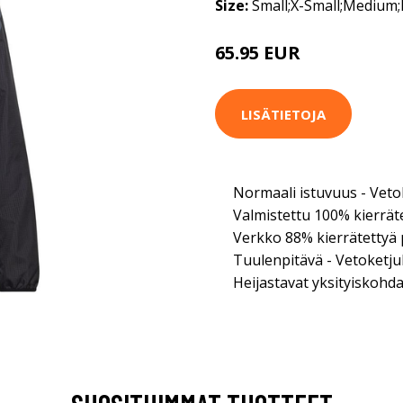
Size:
Small;X-Small;Medium;
65.95 EUR
94.95 EUR
LISÄTIETOJA
Normaali istuvuus - Veto
Valmistettu 100% kierräte
Verkko 88% kierrätettyä p
Tuulenpitävä - Vetoketjull
Heijastavat yksityiskohda