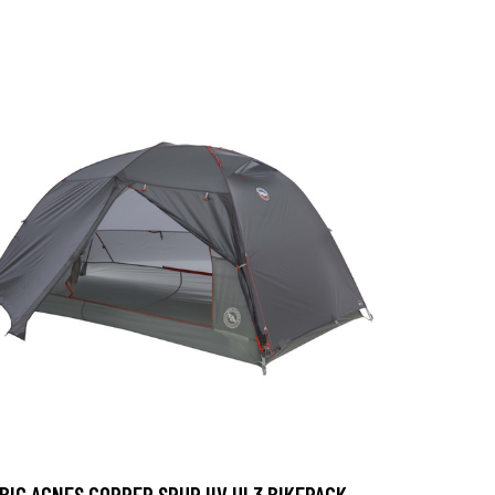
BIG AGNES COPPER SPUR HV UL3 BIKEPACK