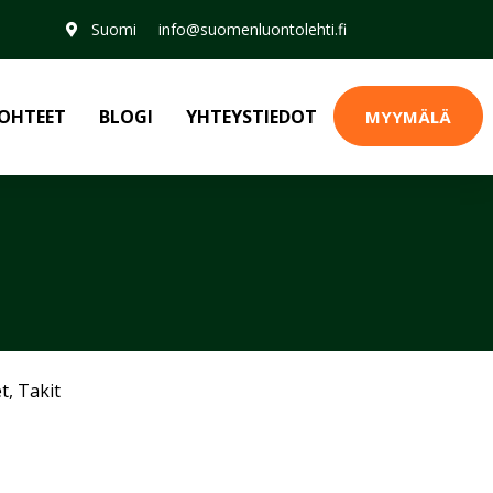
Suomi
info@suomenluontolehti.fi
OHTEET
BLOGI
YHTEYSTIEDOT
MYYMÄLÄ
et
,
Takit