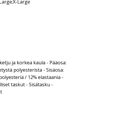
Large;X-Large
ketju ja korkea kaula - Pääosa:
tystä polyesterista - Sisäosa:
olyesteriä / 12% elastaania -
iset taskut - Sisätasku -
t