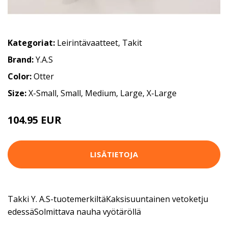
Kategoriat:
Leirintävaatteet
,
Takit
Brand:
Y.A.S
Color:
Otter
Size:
X-Small, Small, Medium, Large, X-Large
104.95 EUR
LISÄTIETOJA
Takki Y. A.S-tuotemerkiltäKaksisuuntainen vetoketju
edessäSolmittava nauha vyötäröllä