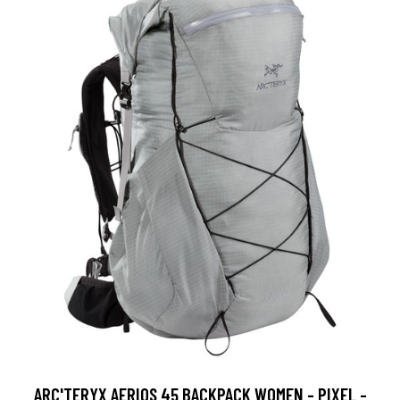
ARC'TERYX AERIOS 45 BACKPACK WOMEN - PIXEL -