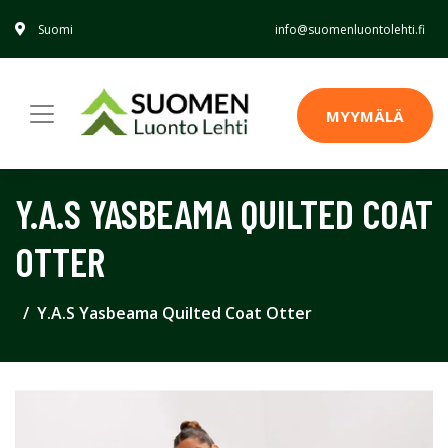
Suomi
info@suomenluontolehti.fi
MYYMÄLÄ
Y.A.S YASBEAMA QUILTED COAT
OTTER
Y.A.S Yasbeama Quilted Coat Otter