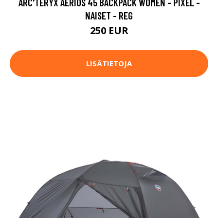
ARC'TERYX AERIOS 45 BACKPACK WOMEN - PIXEL -
NAISET - REG
250 EUR
LISÄTIETOJA