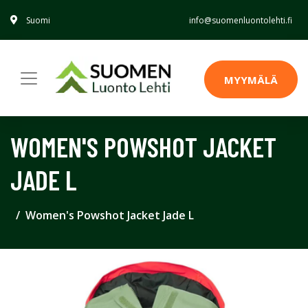
Suomi
info@suomenluontolehti.fi
MYYMÄLÄ
WOMEN'S POWSHOT JACKET
JADE L
Women's Powshot Jacket Jade L