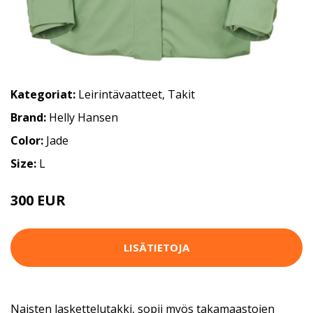
Kategoriat:
Leirintävaatteet
,
Takit
Brand:
Helly Hansen
Color:
Jade
Size:
L
300 EUR
LISÄTIETOJA
Naisten laskettelutakki, sopii myös takamaastojen