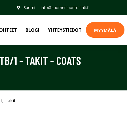
Suomi
info@suomenluontolehti.fi
OHTEET
BLOGI
YHTEYSTIEDOT
MYYMÄLÄ
TB/1 - TAKIT - COATS
et
,
Takit