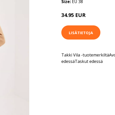
Size:
EU 38
34.95 EUR
49.95 EUR
LISÄTIETOJA
Takki Vila -tuotemerkiltäAvo
edessäTaskut edessä