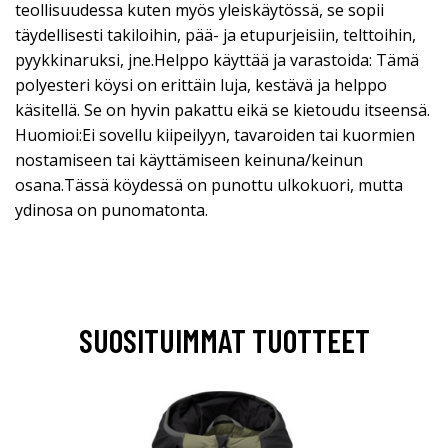
teollisuudessa kuten myös yleiskäytössä, se sopii
täydellisesti takiloihin, pää- ja etupurjeisiin, telttoihin,
pyykkinaruksi, jne.Helppo käyttää ja varastoida: Tämä
polyesteri köysi on erittäin luja, kestävä ja helppo
käsitellä. Se on hyvin pakattu eikä se kietoudu itseensä.
Huomioi:Ei sovellu kiipeilyyn, tavaroiden tai kuormien
nostamiseen tai käyttämiseen keinuna/keinun
osana.Tässä köydessä on punottu ulkokuori, mutta
ydinosa on punomatonta.
SUOSITUIMMAT TUOTTEET