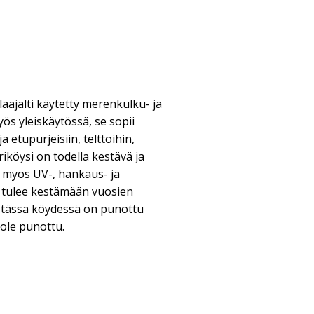
aajalti käytetty merenkulku- ja
ös yleiskäytössä, se sopii
ja etupurjeisiin, telttoihin,
riköysi on todella kestävä ja
 myös UV-, hankaus- ja
e tulee kestämään vuosien
 tässä köydessä on punottu
 ole punottu.