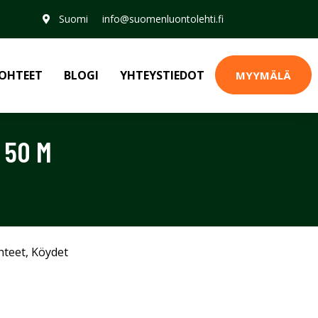
Suomi
info@suomenluontolehti.fi
OHTEET
BLOGI
YHTEYSTIEDOT
MYYMÄLÄ
 50 M
hteet
,
Köydet