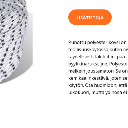
LISÄTIETOJA
Punottu polyesteriköysi on l
teollisuuskäytössä kuten my
täydellisesti takiloihin, pää- 
pyykkinaruksi, jne. Polyeste
melkein joustamaton. Se on
kemikaalinkestävä, joten s
käytön. Ota huomioon, että
ulkokuori, mutta ydinosa ei