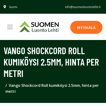
Suomi
info@suomenluontolehti.fi
MYYMÄLÄ
VANGO SHOCKCORD ROLL
KUMIKÖYSI 2.5MM, HINTA PER
METRI
Vango Shockcord Roll kumiköysi 2.5mm, hinta per
metri