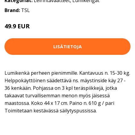
Kategoriat:
Leirintävaatteet
,
Lumikengät
Brand:
TSL
49.9 EUR
LISÄTIETOJA
Lumikenkä perheen pienimmille. Kantavuus n. 15-30 kg.
Helppokäyttöinen säädettävä ns. mäystinside käy 27 -
36 kenkään. Pohjassa on 3 kpl teräspiikkejä, jotka
takaavat turvallisemman menon myös jäisessä
maastossa. Koko 44 x 17 cm. Paino n. 610 g / pari
Toimitetaan kestävässä säilytyspussissa.