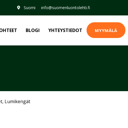
Suomi
info@suomenluontolehti.fi
OHTEET
BLOGI
YHTEYSTIEDOT
MYYMÄLÄ
et
,
Lumikengät