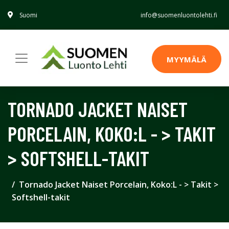
Suomi
info@suomenluontolehti.fi
MYYMÄLÄ
TORNADO JACKET NAISET
PORCELAIN, KOKO:L - > TAKIT
> SOFTSHELL-TAKIT
Tornado Jacket Naiset Porcelain, Koko:L - > Takit >
Softshell-takit