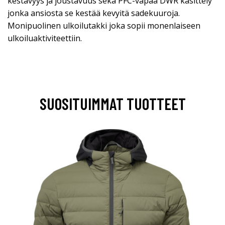
kestävyys ja joustavuus sekä PFC-vapaa DWR käsittely
jonka ansiosta se kestää kevyitä sadekuuroja.
Monipuolinen ulkoilutakki joka sopii monenlaiseen
ulkoiluaktiviteettiin.
SUOSITUIMMAT TUOTTEET