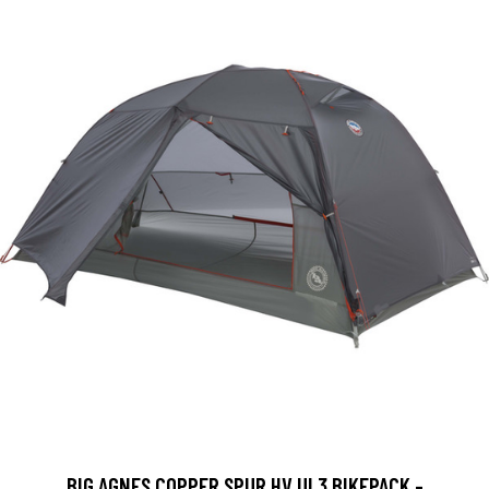
BIG AGNES COPPER SPUR HV UL3 BIKEPACK -