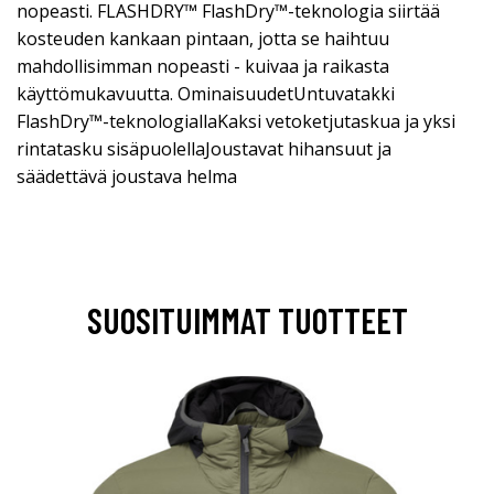
nopeasti. FLASHDRY™ FlashDry™-teknologia siirtää
kosteuden kankaan pintaan, jotta se haihtuu
mahdollisimman nopeasti - kuivaa ja raikasta
käyttömukavuutta. OminaisuudetUntuvatakki
FlashDry™-teknologiallaKaksi vetoketjutaskua ja yksi
rintatasku sisäpuolellaJoustavat hihansuut ja
säädettävä joustava helma
SUOSITUIMMAT TUOTTEET