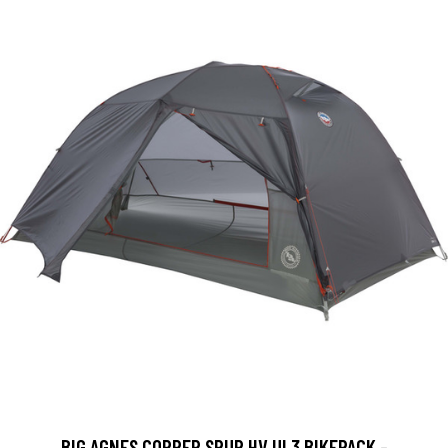
BIG AGNES COPPER SPUR HV UL3 BIKEPACK -