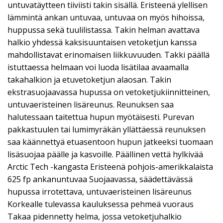
untuvatäytteen tiiviisti takin sisällä. Eristeenä ylellisen
lämmintä ankan untuvaa, untuvaa on myös hihoissa,
huppussa sekä tuulilistassa. Takin helman avattava
halkio yhdessä kaksisuuntaisen vetoketjun kanssa
mahdollistavat erinomaisen liikkuvuuden. Takki päällä
istuttaessa helmaan voi luoda lisätilaa avaamalla
takahalkion ja etuvetoketjun alaosan. Takin
ekstrasuojaavassa hupussa on vetoketjukiinnitteinen,
untuvaeristeinen lisäreunus. Reunuksen saa
halutessaan taitettua hupun myötäisesti. Purevan
pakkastuulen tai lumimyräkän yllättäessä reunuksen
saa käännettyä etuasentoon hupun jatkeeksi tuomaan
lisäsuojaa päälle ja kasvoille. Päällinen vettä hylkivää
Arctic Tech -kangasta Eristeenä pohjois-amerikkalaista
625 fp ankanuntuvaa Suojaavassa, säädettävässä
hupussa irrotettava, untuvaeristeinen lisäreunus
Korkealle tulevassa kauluksessa pehmeä vuoraus
Takaa pidennetty helma, jossa vetoketjuhalkio