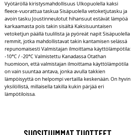
Vyötäröllä kiristysmahdollisuus Ulkopuolella kaksi
fleece-vuorattua taskua Sisäpuolella vetoketjutasku ja
avoin tasku Joustinneulotut hihansuut estävät lämpöä
karkaamasta pois takin sisältä Kaksisuuntaisen
vetoketjun päällä tuulilista ja pyöreät napit Sisäpuolella
remmit, jotka mahdollistavat takin kantamisen selässä
repunomaisesti Valmistajan ilmoittama käyttölämpötila:
-10°C / -20°C Valmistettu Kanadassa Otathan
huomioon, että valmistajan ilmoittama käyttölämpötila
on vain suuntaa antava, jonka avulla takkien
lämpöisyyttä on helpompi vertailla keskenään. On hyvin
yksilöllistä, millaisella takilla kukin pärjää eri
lämpötiloissa.
SUOSITUIMMAT TUOTTEET