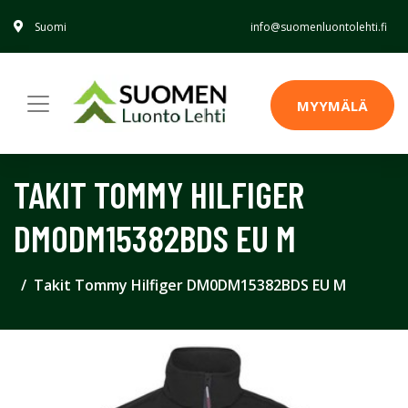
Suomi
info@suomenluontolehti.fi
MYYMÄLÄ
TAKIT TOMMY HILFIGER
DM0DM15382BDS EU M
Takit Tommy Hilfiger DM0DM15382BDS EU M