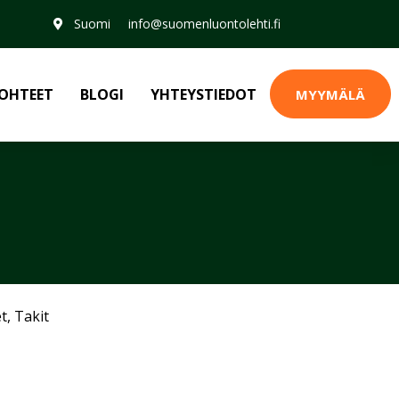
Suomi
info@suomenluontolehti.fi
OHTEET
BLOGI
YHTEYSTIEDOT
MYYMÄLÄ
et
,
Takit