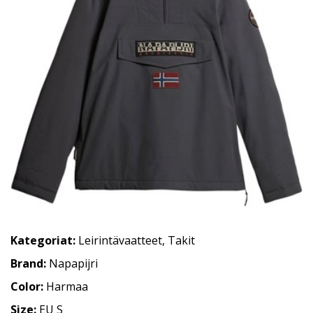
Kategoriat:
Leirintävaatteet
,
Takit
Brand:
Napapijri
Color:
Harmaa
Size:
EU S