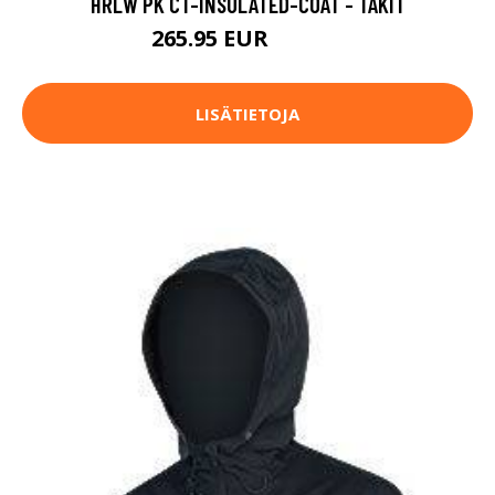
HRLW PK CT-INSULATED-COAT - TAKIT
265.95 EUR
379.95 EUR
LISÄTIETOJA