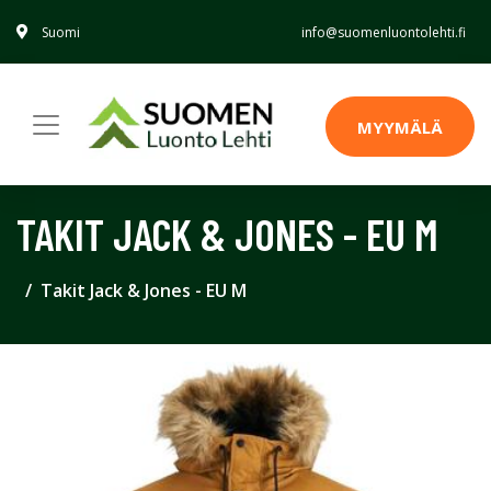
Suomi
info@suomenluontolehti.fi
MYYMÄLÄ
TAKIT JACK & JONES - EU M
Takit Jack & Jones - EU M