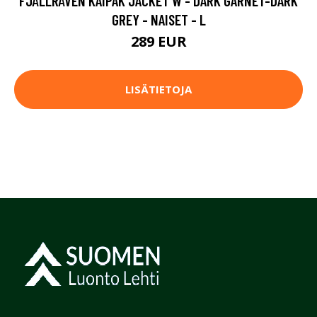
FJÄLLRÄVEN KAIPAK JACKET W - DARK GARNET-DARK
GREY - NAISET - L
289 EUR
LISÄTIETOJA