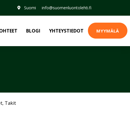
Suomi
info@suomenluontolehti.fi
OHTEET
BLOGI
YHTEYSTIEDOT
MYYMÄLÄ
et
,
Takit