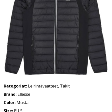
Kategoriat:
Leirintävaatteet
,
Takit
Brand:
Ellesse
Color:
Musta
Size:
EU S