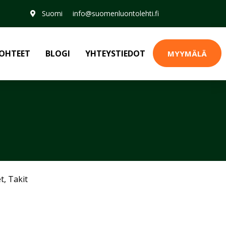
Suomi
info@suomenluontolehti.fi
OHTEET
BLOGI
YHTEYSTIEDOT
MYYMÄLÄ
et
,
Takit