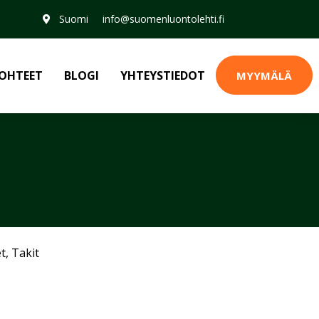
Suomi
info@suomenluontolehti.fi
OHTEET
BLOGI
YHTEYSTIEDOT
MYYMÄLÄ
et
,
Takit