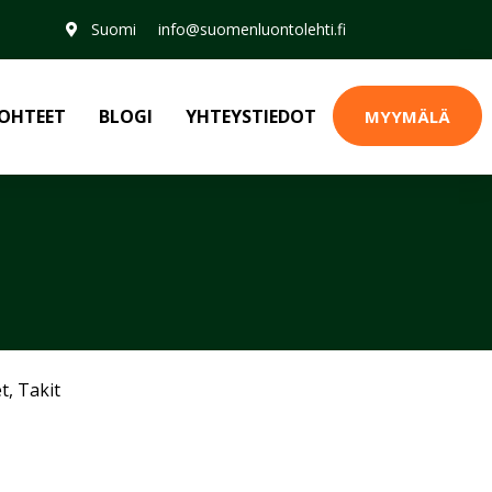
Suomi
info@suomenluontolehti.fi
OHTEET
BLOGI
YHTEYSTIEDOT
MYYMÄLÄ
et
,
Takit