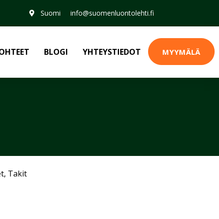
Suomi
info@suomenluontolehti.fi
OHTEET
BLOGI
YHTEYSTIEDOT
MYYMÄLÄ
et
,
Takit