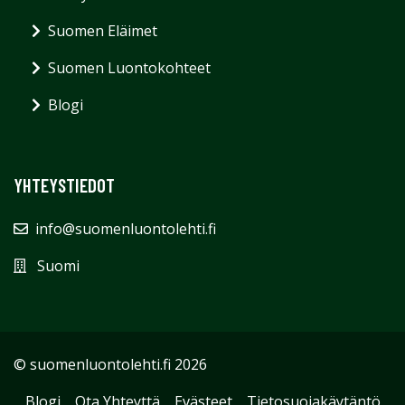
Suomen Eläimet
Suomen Luontokohteet
Blogi
YHTEYSTIEDOT
info@suomenluontolehti.fi
Suomi
© suomenluontolehti.fi 2026
Blogi
Ota Yhteyttä
Evästeet
Tietosuojakäytäntö