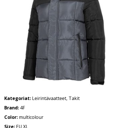
Kategoriat:
Leirintävaatteet
,
Takit
Brand:
4F
Color:
multicolour
Size:
EU XL