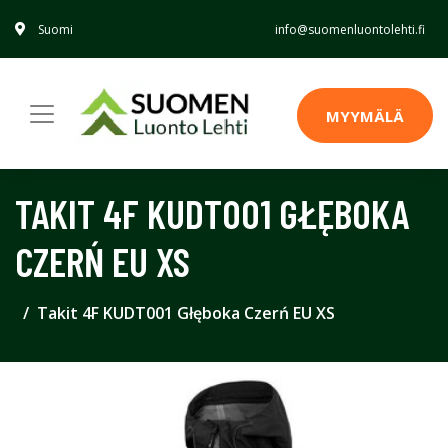
Suomi
info@suomenluontolehti.fi
MYYMÄLÄ
TAKIT 4F KUDT001 GŁĘBOKA
CZERŃ EU XS
Takit 4F KUDT001 Głęboka Czerń EU XS