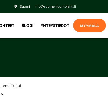
Suomi
info@suomenluontolehti.fi
OHTEET
BLOGI
YHTEYSTIEDOT
MYYMÄLÄ
hteet
,
Teltat
rs