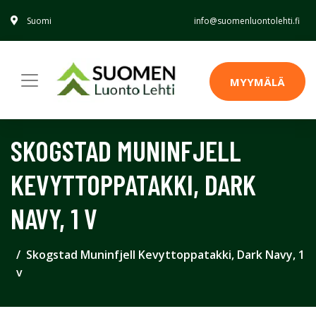
Suomi
info@suomenluontolehti.fi
MYYMÄLÄ
SKOGSTAD MUNINFJELL
KEVYTTOPPATAKKI, DARK
NAVY, 1 V
Skogstad Muninfjell Kevyttoppatakki, Dark Navy, 1
v