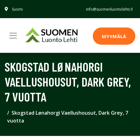
Suomi
info@suomenluontolehti.fi
MYYMÄLÄ
SKOGSTAD LØNAHORGI
VAELLUSHOUSUT, DARK GREY,
7 VUOTTA
Skogstad Lønahorgi Vaellushousut, Dark Grey, 7
vuotta