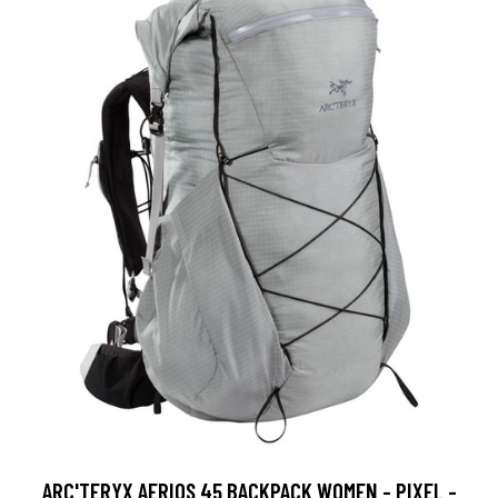
ARC'TERYX AERIOS 45 BACKPACK WOMEN - PIXEL -