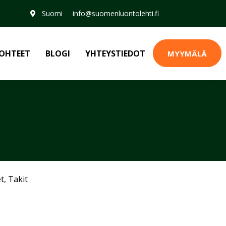
Suomi
info@suomenluontolehti.fi
OHTEET
BLOGI
YHTEYSTIEDOT
MYYMÄLÄ
et
,
Takit