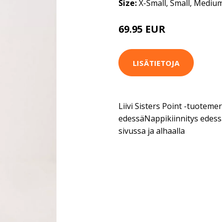
Size:
X-Small, Small, Mediu
69.95 EUR
LISÄTIETOJA
Liivi Sisters Point -tuoteme
edessäNappikiinnitys edess
sivussa ja alhaalla