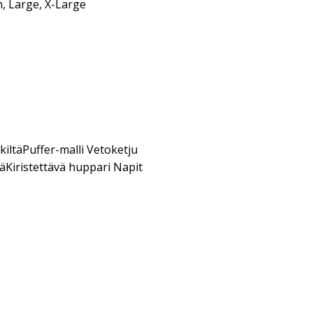
m, Large, X-Large
rkiltäPuffer-malli Vetoketju
äKiristettävä huppari Napit