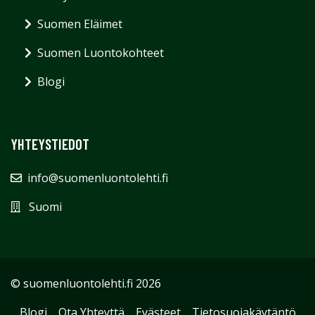
Suomen Eläimet
Suomen Luontokohteet
Blogi
YHTEYSTIEDOT
info@suomenluontolehti.fi
Suomi
© suomenluontolehti.fi 2026
Blogi
Ota Yhteyttä
Evästeet
Tietosuojakäytäntö