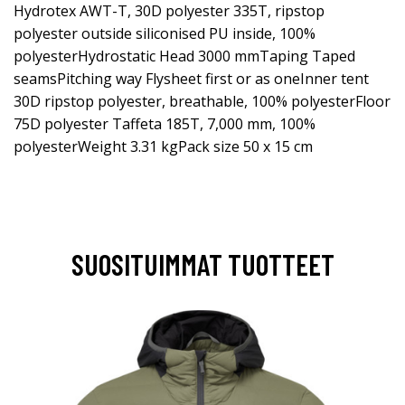
Hydrotex AWT-T, 30D polyester 335T, ripstop
polyester outside siliconised PU inside, 100%
polyesterHydrostatic Head 3000 mmTaping Taped
seamsPitching way Flysheet first or as oneInner tent
30D ripstop polyester, breathable, 100% polyesterFloor
75D polyester Taffeta 185T, 7,000 mm, 100%
polyesterWeight 3.31 kgPack size 50 x 15 cm
SUOSITUIMMAT TUOTTEET