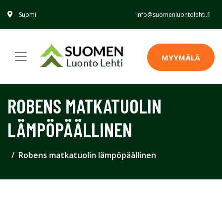
Suomi
info@suomenluontolehti.fi
MYYMÄLÄ
ROBENS MATKATUOLIN
LÄMPÖPÄÄLLINEN
Robens matkatuolin lämpöpäällinen