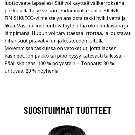
luottovaate lapsellesi. Sitä voi käyttää välikerroksena
pakkasella tai yksinään leudommalla säällä. BIONIC-
FINISH®ECO-viimeistelyn ansiosta takki hylkii vettä ja
likaa. Vastuullinen untuvatäyte pitää olon mukavana ja
lämpimänä. Hupun voi tarvittaessa irrottaa, ja joustavat
hihansuut pitävät vilun ja kosteuden loitolla.
Molemmissa taskuissa on vetoketjut, jotta lapsen
käsineet, lompakko tai pipo pysyy kätevästi tallessa. –
Päälliskangas: 100 % polyesteri. – Toppaus: 80 %
untuvaa, 20 % höyheniä.
SUOSITUIMMAT TUOTTEET