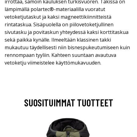
irrottaa, samoin kauluksen turkisvuoren. Takissa on
lämpimällä polartec®-materiaalilla vuoratut
vetoketjutaskut ja kaksi magneettikiinnitteistä
rintataskua. Sisäpuolella on piilovetoketjullinen
sivutasku ja povitaskun yhteydessä kaksi korttitaskua
sekä paikka kynälle. Ilmeeltään klassinen takki
mukautuu täydellisesti niin bisnespukeutumiseen kuin
rennompaan tyyliin. Kahteen suuntaan avautuva
vetoketju viimeistelee käyttömukavuuden.
SUOSITUIMMAT TUOTTEET