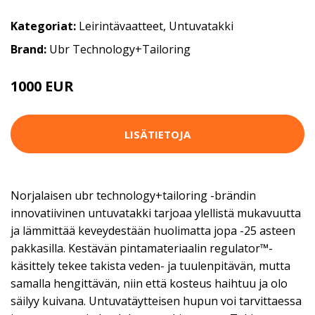
Kategoriat:
Leirintävaatteet
,
Untuvatakki
Brand:
Ubr Technology+Tailoring
1000 EUR
LISÄTIETOJA
Norjalaisen ubr technology+tailoring -brändin
innovatiivinen untuvatakki tarjoaa ylellistä mukavuutta
ja lämmittää keveydestään huolimatta jopa -25 asteen
pakkasilla. Kestävän pintamateriaalin regulator™-
käsittely tekee takista veden- ja tuulenpitävän, mutta
samalla hengittävän, niin että kosteus haihtuu ja olo
säilyy kuivana. Untuvatäytteisen hupun voi tarvittaessa