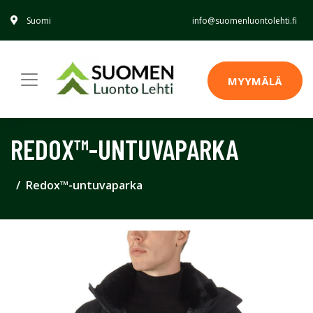
Suomi
info@suomenluontolehti.fi
MYYMÄLÄ
REDOX™-UNTUVAPARKA
Redox™-untuvaparka