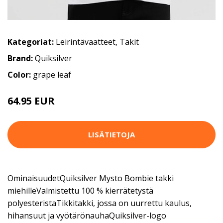
Kategoriat:
Leirintävaatteet
,
Takit
Brand:
Quiksilver
Color:
grape leaf
64.95 EUR
96.95 EUR
LISÄTIETOJA
OminaisuudetQuiksilver Mysto Bombie takki
miehilleValmistettu 100 % kierrätetystä
polyesteristaTikkitakki, jossa on uurrettu kaulus,
hihansuut ja vyötärönauhaQuiksilver-logo