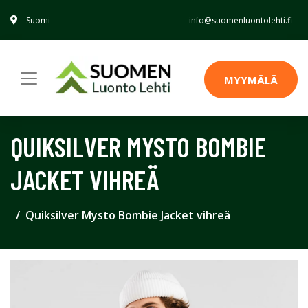
Suomi
info@suomenluontolehti.fi
MYYMÄLÄ
QUIKSILVER MYSTO BOMBIE
JACKET VIHREÄ
Quiksilver Mysto Bombie Jacket vihreä