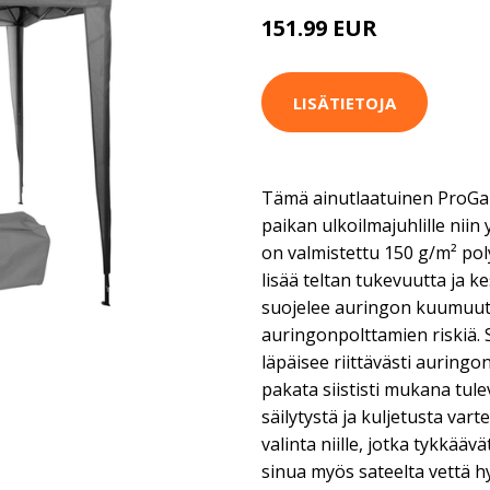
151.99 EUR
LISÄTIETOJA
Tämä ainutlaatuinen ProGard
paikan ulkoilmajuhlille niin y
on valmistettu 150 g/m² po
lisää teltan tukevuutta ja 
suojelee auringon kuumuut
auringonpolttamien riskiä.
läpäisee riittävästi auringo
pakata siististi mukana tul
säilytystä ja kuljetusta var
valinta niille, jotka tykkääv
sinua myös sateelta vettä hy