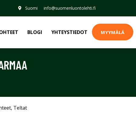
Suomi
info@suomenluontolehti.fi
OHTEET
BLOGI
YHTEYSTIEDOT
MYYMÄLÄ
HARMAA
hteet
,
Teltat