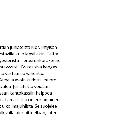
en juhlateltta luo viihtyisän
stäville kuin lapsillekin. Teltta
lyesteristä. Teräsrunkorakenne
kestävyyttä. UV-kestävä kangas
ta vastaan ja vähentää
 Samalla avoin kudottu muoto
nvaloa. Juhlateltta voidaan
evaan kantokassiin helppoa
ten. Tämä teltta on erinomainen
ät ulkoilmajuhlista. Se suojelee
lkivällä pinnoitteellaan, joten