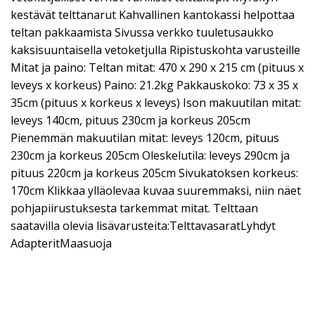
kestävät telttanarut Kahvallinen kantokassi helpottaa
teltan pakkaamista Sivussa verkko tuuletusaukko
kaksisuuntaisella vetoketjulla Ripistuskohta varusteille
Mitat ja paino: Teltan mitat: 470 x 290 x 215 cm (pituus x
leveys x korkeus) Paino: 21.2kg Pakkauskoko: 73 x 35 x
35cm (pituus x korkeus x leveys) Ison makuutilan mitat:
leveys 140cm, pituus 230cm ja korkeus 205cm
Pienemmän makuutilan mitat: leveys 120cm, pituus
230cm ja korkeus 205cm Oleskelutila: leveys 290cm ja
pituus 220cm ja korkeus 205cm Sivukatoksen korkeus:
170cm Klikkaa ylläolevaa kuvaa suuremmaksi, niin näet
pohjapiirustuksesta tarkemmat mitat. Telttaan
saatavilla olevia lisävarusteita:TelttavasaratLyhdyt
AdapteritMaasuoja