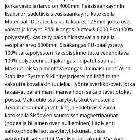
jonka vesipilariarvo on 4000mm. Pääsisäänkäynnin
lisäksi on sadetiivis sivusisäänkäynti katoksella.
Materiaali: Duratec lasikuitukaaret 12.5mm, jotka ovat
vahvat ja kevyet. Päällikangas Outtex® 6000 Pro (100%
polyesteri), käsitelty paloa hidastavalla aineella
vesipilariarvo 6000mm. Sisäkangas PU-päällystetty
100% taftapolyesteri Kaksoispinnoitettu vedenpitävä
100% polyeteeni pohjakangas Teipatut saumat
Makuutiloissa pimentävä kangas Ominaisuudet: Wind
Stabilizer System 9 kiinitysjärjestelmä lisää teltan
vakautta kovallakin tuulella. Hyönteisverkko-ovet, jotka
takaavat paremman ilmanvaihdon sekä pitävät ötökät
poissa. Makuutiloissa säilytystaskut varusteille
Teipatut saumat ja vetoketjut Sadetiivis sivuovi
katoksella Sisäovien saumoissa magnettinauhat
(nopea ja hiljainen oven sulkeminen) Läpivienti
sähköjohdolle Isot sävytetyt ikkunat, joissa
vetoketjulliset verhot Värilliset telttakepit Myrskyn