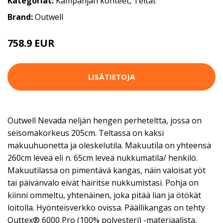
Kategoriat:
Kampanjan kohteet
,
Teltat
Brand:
Outwell
758.9 EUR
LISÄTIETOJA
Outwell Nevada neljän hengen perheteltta, jossa on
seisomakorkeus 205cm. Teltassa on kaksi
makuuhuonetta ja oleskelutila. Makuutila on yhteensä
260cm leveä eli n. 65cm leveä nukkumatila/ henkilö.
Makuutilassa on pimentävä kangas, näin valoisat yöt
tai päivänvalo eivät häiritse nukkumistasi. Pohja on
kiinni ommeltu, yhtenäinen, joka pitää lian ja ötökät
loitolla. Hyönteisverkko ovissa. Päällikangas on tehty
Outtex® 6000 Pro (100% polyesteri) -materiaalista,