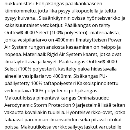
nukkumistasi. Pohjakangas päälikankaaseen
kiinniommeltu, jotta lika pysyy ulkopuolella ja teltta
pysyy kuivana. . Sisäänkäynnin ovissa hyönteisverkko ja
kaksisuuntaiset vetoketjut. Päälikangas on tehty
Outtex® 4000 Select (100% polyesteri) -materiaalista,
jonka vesipilariarvo on 4000mm. Ilmatäytteisen Power
Air System rungon ansiosta kasaaminen on helppo ja
nopeaa. Materiaali: Rigid Air System kaaret, jotka ovat
ilmatäytettäviä ja kevyet. Päälikangas Outtex® 4000
Select (100% polyesteri), käsitelty paloa hidastavalla
aineella vesipilariarvo 4000mm. Sisäkangas PU-
päällystetty 100% taftapolyesteri Kaksoispinnoitettu
vedenpitävä 100% polyeteeni pohjakangas
Makuutiloissa pimentävä kangas Ominaisuudet:
Aerodynamic Storm Protection 9 järjestelmä lisää teltan
vakautta kovallakin tuulella. Hyönteisverkko-ovet, jotka
takaavat paremman ilmanvaihdon sekä pitävät ötökät
poissa. Makuutiloissa verkkosäilytystaskut varusteille