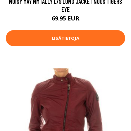
NOISY MAY NMTALLY L/S LONG JACKET NOOS TIGERS
EYE
69.95 EUR
LISÄTIETOJA