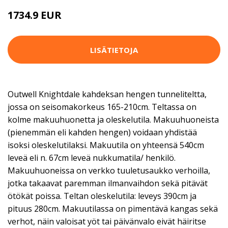
1734.9 EUR
LISÄTIETOJA
Outwell Knightdale kahdeksan hengen tunneliteltta,
jossa on seisomakorkeus 165-210cm. Teltassa on
kolme makuuhuonetta ja oleskelutila. Makuuhuoneista
(pienemmän eli kahden hengen) voidaan yhdistää
isoksi oleskelutilaksi. Makuutila on yhteensä 540cm
leveä eli n. 67cm leveä nukkumatila/ henkilö.
Makuuhuoneissa on verkko tuuletusaukko verhoilla,
jotka takaavat paremman ilmanvaihdon sekä pitävät
ötökät poissa. Teltan oleskelutila: leveys 390cm ja
pituus 280cm. Makuutilassa on pimentävä kangas sekä
verhot, näin valoisat yöt tai päivänvalo eivät häiritse