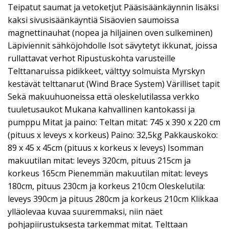
Teipatut saumat ja vetoketjut Pääsisäänkäynnin lisäksi
kaksi sivusisäänkäyntiä Sisäovien saumoissa
magnettinauhat (nopea ja hiljainen oven sulkeminen)
Läpiviennit sähköjohdolle Isot sävytetyt ikkunat, joissa
rullattavat verhot Ripustuskohta varusteille
Telttanaruissa pidikkeet, välttyy solmuista Myrskyn
kestävät telttanarut (Wind Brace System) Värilliset tapit
Sekä makuuhuoneissa että oleskelutilassa verkko
tuuletusaukot Mukana kahvallinen kantokassi ja
pumppu Mitat ja paino: Teltan mitat: 745 x 390 x 220 cm
(pituus x leveys x korkeus) Paino: 32,5kg Pakkauskoko:
89 x 45 x 45cm (pituus x korkeus x leveys) Isomman
makuutilan mitat: leveys 320cm, pituus 215cm ja
korkeus 165cm Pienemmän makuutilan mitat: leveys
180cm, pituus 230cm ja korkeus 210cm Oleskelutila:
leveys 390cm ja pituus 280cm ja korkeus 210cm Klikkaa
ylläolevaa kuvaa suuremmaksi, niin näet
pohjapiirustuksesta tarkemmat mitat. Telttaan