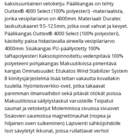
kaksisuuntainen vetoketju. Päälikangas on tehty
Outtex® 4000 Select (100% polyesteri) -materiaalista,
jonka vesipilariarvo on 4000mm. Materiaali: Duratec
lasikuitukaaret 9.5-12.5mm, jotka ovat vahvat ja kevyet.
Päälikangas Outtex® 4000 Select (100% polyesteri),
käsitelty paloa hidastavalla aineella vesipilariarvo
4000mm. Sisäkangas PU-päällystetty 100%
taftapolyesteri Kaksoispinnoitettu vedenpitävä 100%
polyeteeni pohjakangas Makuutiloissa pimentävä
kangas Ominaisuudet: Etukatos Wind Stabilizer System
8 kiinitysjärjestelmä lisää teltan vakautta kovallakin
tuulella. Hyönteisverkko-ovet, jotka takaavat
paremman ilmanvaihdon sekä pitävät ötökät poissa.
Makuutiloissa säilytystaskut varusteille Teipatut
saumat ja vetoketjut Molemmissa sivuissa sivuovet
Sisäovien saumoissa magnettinauhat (nopea ja
hiljainen oven sulkeminen) Läpivienti sähköjohdolle
Isot sävytetyt ikkunat, joissa rullattavat verhot