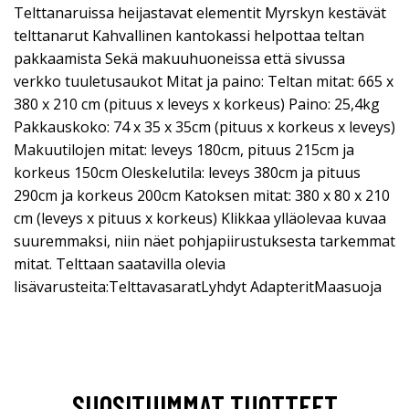
Telttanaruissa heijastavat elementit Myrskyn kestävät
telttanarut Kahvallinen kantokassi helpottaa teltan
pakkaamista Sekä makuuhuoneissa että sivussa
verkko tuuletusaukot Mitat ja paino: Teltan mitat: 665 x
380 x 210 cm (pituus x leveys x korkeus) Paino: 25,4kg
Pakkauskoko: 74 x 35 x 35cm (pituus x korkeus x leveys)
Makuutilojen mitat: leveys 180cm, pituus 215cm ja
korkeus 150cm Oleskelutila: leveys 380cm ja pituus
290cm ja korkeus 200cm Katoksen mitat: 380 x 80 x 210
cm (leveys x pituus x korkeus) Klikkaa ylläolevaa kuvaa
suuremmaksi, niin näet pohjapiirustuksesta tarkemmat
mitat. Telttaan saatavilla olevia
lisävarusteita:TelttavasaratLyhdyt AdapteritMaasuoja
SUOSITUIMMAT TUOTTEET