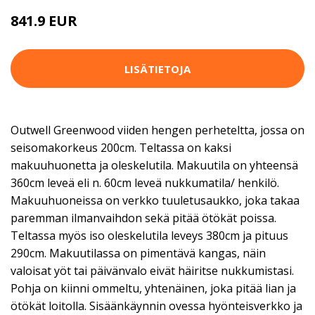
841.9 EUR
LISÄTIETOJA
Outwell Greenwood viiden hengen perheteltta, jossa on
seisomakorkeus 200cm. Teltassa on kaksi
makuuhuonetta ja oleskelutila. Makuutila on yhteensä
360cm leveä eli n. 60cm leveä nukkumatila/ henkilö.
Makuuhuoneissa on verkko tuuletusaukko, joka takaa
paremman ilmanvaihdon sekä pitää ötökät poissa.
Teltassa myös iso oleskelutila leveys 380cm ja pituus
290cm. Makuutilassa on pimentävä kangas, näin
valoisat yöt tai päivänvalo eivät häiritse nukkumistasi.
Pohja on kiinni ommeltu, yhtenäinen, joka pitää lian ja
ötökät loitolla. Sisäänkäynnin ovessa hyönteisverkko ja