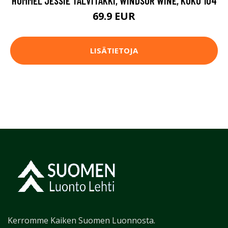
HUMMEL JESSIE TALVITAKKI, WINDSOR WINE, KOKO 104
69.9 EUR
LISÄTIETOJA
Kerromme Kaiken Suomen Luonnosta.