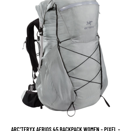
ARC'TERYX AERIOS 45 BACKPACK WOMEN - PIXEL -