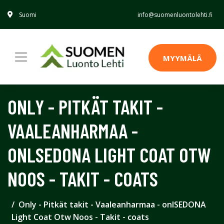
Suomi
info@suomenluontolehti.fi
MYYMÄLÄ
ONLY - PITKÄT TAKIT -
VAALEANHARMAA -
ONLSEDONA LIGHT COAT OTW
NOOS - TAKIT - COATS
Only - Pitkät takit - Vaaleanharmaa - onlSEDONA
Light Coat Otw Noos - Takit - coats