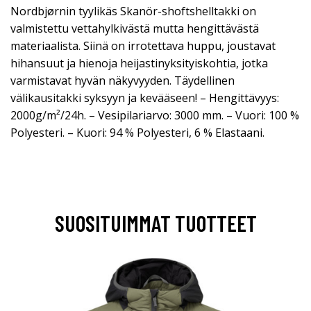
Nordbjørnin tyylikäs Skanör-shoftshelltakki on
valmistettu vettahylkivästä mutta hengittävästä
materiaalista. Siinä on irrotettava huppu, joustavat
hihansuut ja hienoja heijastinyksityiskohtia, jotka
varmistavat hyvän näkyvyyden. Täydellinen
välikausitakki syksyyn ja kevääseen! – Hengittävyys:
2000g/m²/24h. – Vesipilariarvo: 3000 mm. – Vuori: 100 %
Polyesteri. – Kuori: 94 % Polyesteri, 6 % Elastaani.
SUOSITUIMMAT TUOTTEET