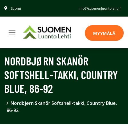
Suomi
info@suomenluontolehti.fi
MYYMÄLÄ
NORDBJØRN SKANÖR
SOFTSHELL-TAKKI, COUNTRY
BLUE, 86-92
Nordbjørn Skanör Softshell-takki, Country Blue,
86-92