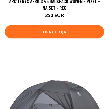
ARC'TERYX AERIOS 45 BACKPACK WOMEN - PIXEL -
NAISET - REG
250 EUR
LISÄTIETOJA