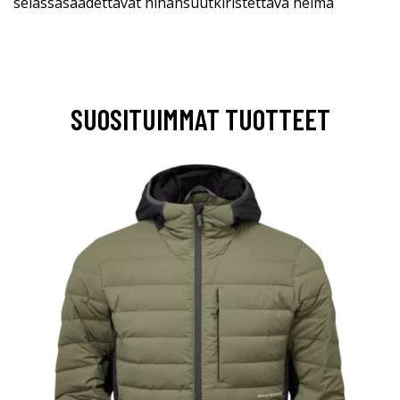
selässäsäädettävät hihansuutkiristettävä helma
SUOSITUIMMAT TUOTTEET