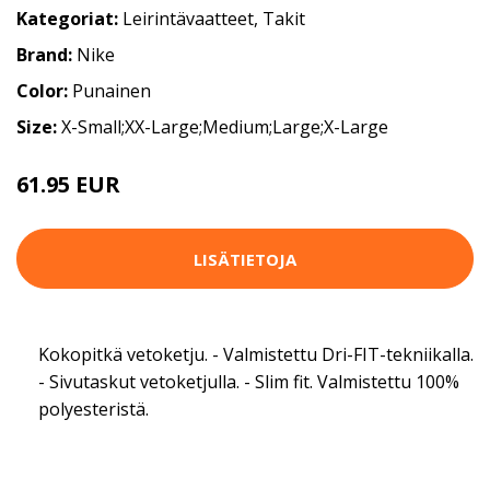
Kategoriat:
Leirintävaatteet
,
Takit
Brand:
Nike
Color:
Punainen
Size:
X-Small;XX-Large;Medium;Large;X-Large
61.95 EUR
82.95 EUR
LISÄTIETOJA
Kokopitkä vetoketju. - Valmistettu Dri-FIT-tekniikalla.
- Sivutaskut vetoketjulla. - Slim fit. Valmistettu 100%
polyesteristä.