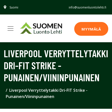
Suomi
info@suomenluontolehti.fi
MYYMÄLÄ
LIVERPOOL VERRYTTELYTAKKI
DRI-FIT STRIKE -
PUNAINEN/VIININPUNAINEN
Liverpool Verryttelytakki Dri-FIT Strike -
Punainen/Viininpunainen